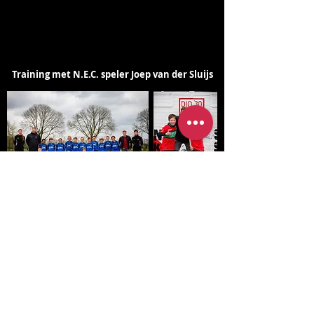
Training met N.E.C. speler Joep van der Sluijs
Tijdens de training van donderdag 29 april hebben wij
bijzonder bezoek gehad van N.E.C. speler Joep van
der Sluijs. Na afloop van de training werden er twee
shirtjes met handtekening van Joep verloot en was er
tijd om een foto en handtekening te scoren. Namens
de Voetbalschool bedanken wij Joep voor zijn komst
en wensen wij hem alle succes in de toekomst!